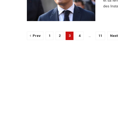
et sa fe
des Inst
Prev
1
2
3
4
…
11
Next