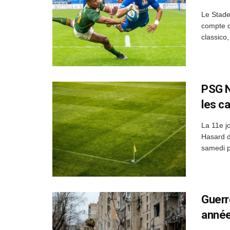
Le Stade
compte d
classico,
PSG N
les c
La 11e j
Hasard d
samedi p
Guerr
année