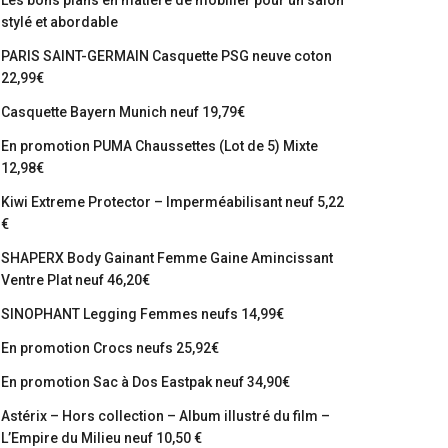
Les bons plans en matière de mobilier pour un salon
stylé et abordable
PARIS SAINT-GERMAIN Casquette PSG neuve coton
22,99€
Casquette Bayern Munich neuf 19,79€
En promotion PUMA Chaussettes (Lot de 5) Mixte
12,98€
Kiwi Extreme Protector – Imperméabilisant neuf 5,22
€
SHAPERX Body Gainant Femme Gaine Amincissant
Ventre Plat neuf 46,20€
SINOPHANT Legging Femmes neufs 14,99€
En promotion Crocs neufs 25,92€
En promotion Sac à Dos Eastpak neuf 34,90€
Astérix – Hors collection – Album illustré du film –
L’Empire du Milieu neuf 10,50 €