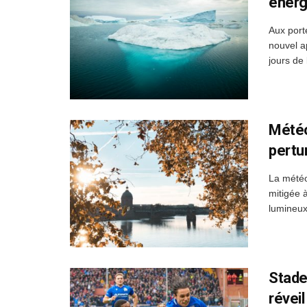
énergé
Aux port
nouvel a
jours de 
Météo
pertu
La météo
mitigée 
lumineux.
Stade
révei