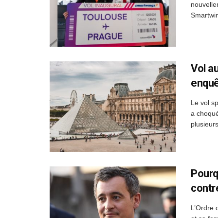
nouvelle
Smartwin
Vol a
enquê
Le vol s
a choqué
plusieurs
Pourq
contr
L’Ordre 