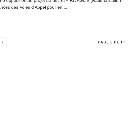
rme opposition au projet de décret « RIVAGE » (Rationalisation
ances des Voies d’Appel pour en ...
PAGE 3 DE 11