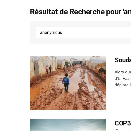
Résultat de Recherche pour '
Souda
Alors qu
d’El Fas
déplore 
COP30