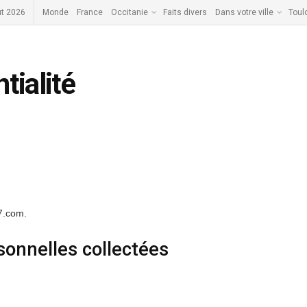
ût 2026
Monde
France
Occitanie
Faits divers
Dans votre ville
Toul
tialité
e7.com.
sonnelles collectées