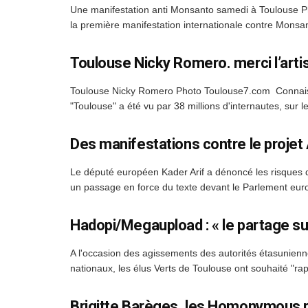
Une manifestation anti Monsanto samedi à Toulouse P
la première manifestation internationale contre Monsanto
Toulouse Nicky Romero. merci l’arti
Toulouse Nicky Romero Photo Toulouse7.com Connaissez
"Toulouse" a été vu par 38 millions d'internautes, sur l
Des manifestations contre le projet
Le député européen Kader Arif a dénoncé les risques de 
un passage en force du texte devant le Parlement euro
Hadopi/Megaupload : « le partage sur
A l'occasion des agissements des autorités étasunienne
nationaux, les élus Verts de Toulouse ont souhaité "rapp
Brigitte Barèges, les Homonymous pira