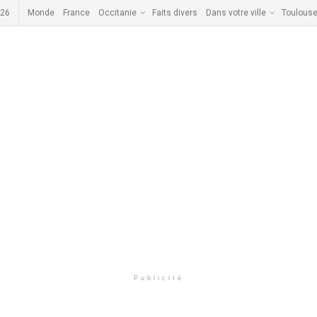
026
Monde
France
Occitanie
Faits divers
Dans votre ville
Toulous
Publicité