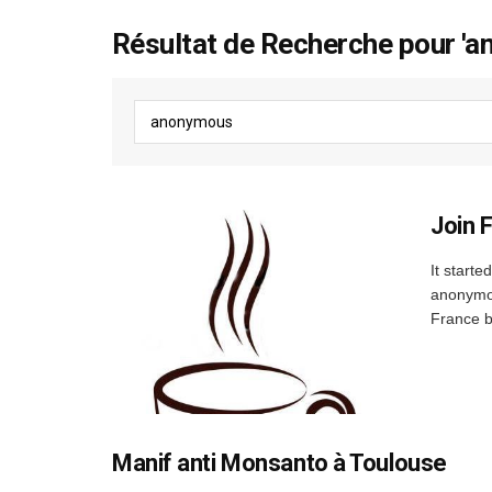
Résultat de Recherche pour '
Join 
It start
anonymou
France bu
Manif anti Monsanto à Toulouse