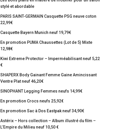
Les bons plans en matière de mobilier pour un salon
stylé et abordable
PARIS SAINT-GERMAIN Casquette PSG neuve coton
22,99€
Casquette Bayern Munich neuf 19,79€
En promotion PUMA Chaussettes (Lot de 5) Mixte
12,98€
Kiwi Extreme Protector – Imperméabilisant neuf 5,22
€
SHAPERX Body Gainant Femme Gaine Amincissant
Ventre Plat neuf 46,20€
SINOPHANT Legging Femmes neufs 14,99€
En promotion Crocs neufs 25,92€
En promotion Sac à Dos Eastpak neuf 34,90€
Astérix – Hors collection – Album illustré du film –
L’Empire du Milieu neuf 10,50 €