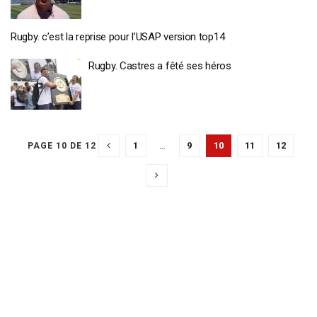
Rugby. c’est la reprise pour l’USAP version top14
Rugby. Castres a fêté ses héros
1
…
9
10
11
12
PAGE 10 DE 12