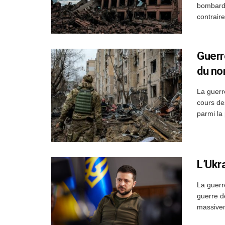
bombarde
contrair
Guerr
du no
La guerr
cours de
parmi la 
L’Ukr
La guerr
guerre de
massiveme