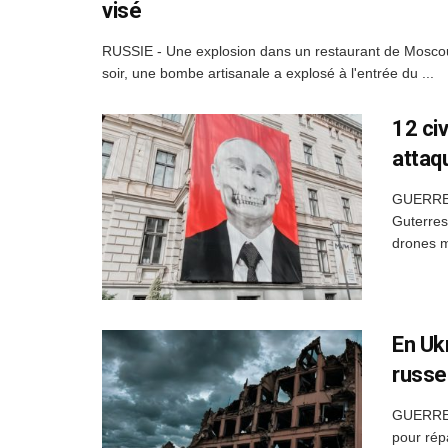
visé
RUSSIE - Une explosion dans un restaurant de Moscou a
soir, une bombe artisanale a explosé à l'entrée du ...
12 ci
attaq
GUERRE 
Guterres
drones m
En Uk
russe
GUERRE U
pour rép