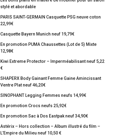
Les bons plans en matière de mobilier pour un salon
stylé et abordable
PARIS SAINT-GERMAIN Casquette PSG neuve coton
22,99€
Casquette Bayern Munich neuf 19,79€
En promotion PUMA Chaussettes (Lot de 5) Mixte
12,98€
Kiwi Extreme Protector – Imperméabilisant neuf 5,22
€
SHAPERX Body Gainant Femme Gaine Amincissant
Ventre Plat neuf 46,20€
SINOPHANT Legging Femmes neufs 14,99€
En promotion Crocs neufs 25,92€
En promotion Sac à Dos Eastpak neuf 34,90€
Astérix – Hors collection – Album illustré du film –
L’Empire du Milieu neuf 10,50 €