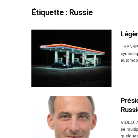
Étiquette :
Russie
Légèr
TRANSPOR
symboliq
automobil
Prési
Russi
VIDEO. À
se multi
quelques