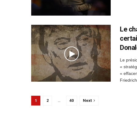
Le ch
certai
Donal
Le prési
« stratég
« effacem
Friedrich
1
2
…
40
Next