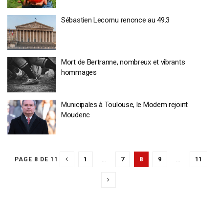
Sébastien Lecornu renonce au 49.3
Mort de Bertranne, nombreux et vibrants
hommages
Municipales à Toulouse, le Modem rejoint
Moudenc
1
…
7
8
9
…
11
PAGE 8 DE 11