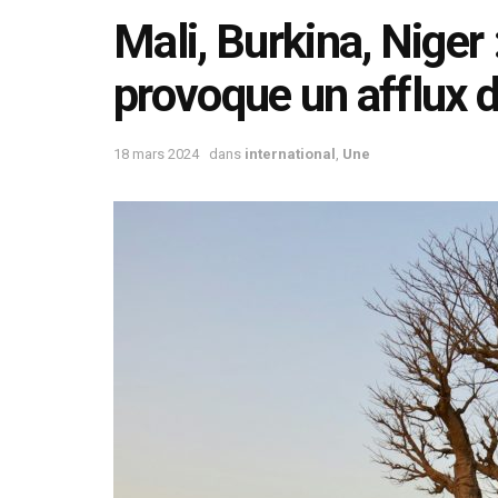
Mali, Burkina, Niger 
provoque un afflux d
18 mars 2024
dans
international
,
Une