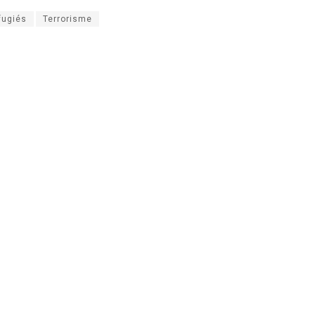
fugiés
Terrorisme