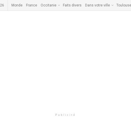
026
Monde
France
Occitanie
Faits divers
Dans votre ville
Toulous
Publicité