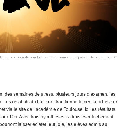
ande journée pour de nombreux jeunes Français qui passent le bac. Photo DP
n, des semaines de stress, plusieurs jours d’examen, les
. Les résultats du bac sont traditionnellement affichés sur
t via le site de l’académie de Toulouse. Ici les résultats
pour 10h. Avec trois hypothèses : admis éventuellement
urront laisser éclater leur joie, les élèves admis au