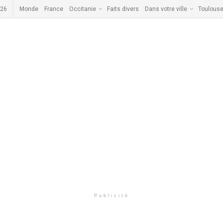
026
Monde
France
Occitanie
Faits divers
Dans votre ville
Toulous
Publicité