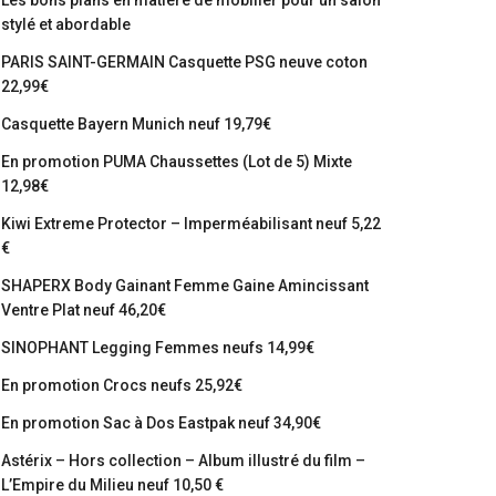
Les bons plans en matière de mobilier pour un salon
stylé et abordable
PARIS SAINT-GERMAIN Casquette PSG neuve coton
22,99€
Casquette Bayern Munich neuf 19,79€
En promotion PUMA Chaussettes (Lot de 5) Mixte
12,98€
Kiwi Extreme Protector – Imperméabilisant neuf 5,22
€
SHAPERX Body Gainant Femme Gaine Amincissant
Ventre Plat neuf 46,20€
SINOPHANT Legging Femmes neufs 14,99€
En promotion Crocs neufs 25,92€
En promotion Sac à Dos Eastpak neuf 34,90€
Astérix – Hors collection – Album illustré du film –
L’Empire du Milieu neuf 10,50 €