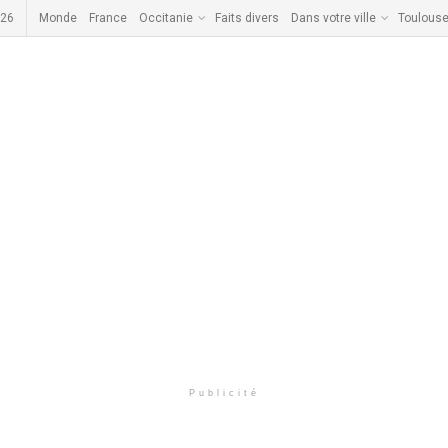
026
Monde
France
Occitanie
Faits divers
Dans votre ville
Toulous
Publicité