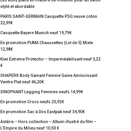
Les bons plans en matière de mobilier pour un salon
stylé et abordable
PARIS SAINT-GERMAIN Casquette PSG neuve coton
22,99€
Casquette Bayern Munich neuf 19,79€
En promotion PUMA Chaussettes (Lot de 5) Mixte
12,98€
Kiwi Extreme Protector – Imperméabilisant neuf 5,22
€
SHAPERX Body Gainant Femme Gaine Amincissant
Ventre Plat neuf 46,20€
SINOPHANT Legging Femmes neufs 14,99€
En promotion Crocs neufs 25,92€
En promotion Sac à Dos Eastpak neuf 34,90€
Astérix – Hors collection – Album illustré du film –
L’Empire du Milieu neuf 10,50 €