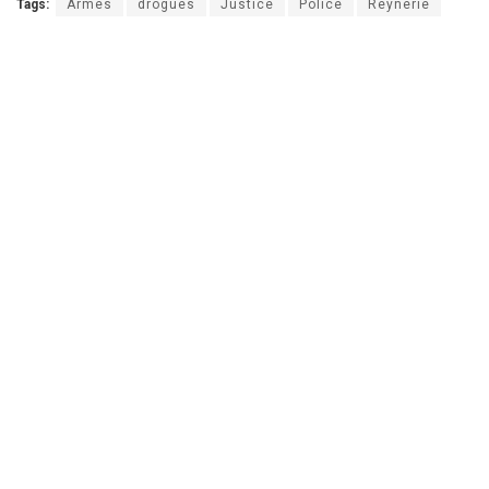
Tags:
Armes
drogues
Justice
Police
Reynerie