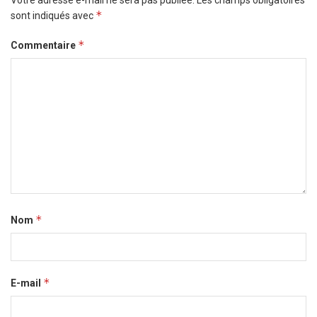
Votre adresse e-mail ne sera pas publiée.
Les champs obligatoires
*
sont indiqués avec
*
Commentaire
*
Nom
*
E-mail