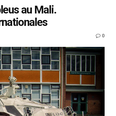
leus au Mali.
rnationales
0