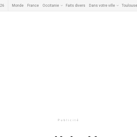
026
Monde
France
Occitanie
Faits divers
Dans votre ville
Toulous
Publicité