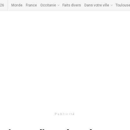
026
Monde
France
Occitanie
Faits divers
Dans votre ville
Toulous
Publicité