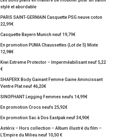
Les bons plans en matière de mobilier pour un salon
stylé et abordable
PARIS SAINT-GERMAIN Casquette PSG neuve coton
22,99€
Casquette Bayern Munich neuf 19,79€
En promotion PUMA Chaussettes (Lot de 5) Mixte
12,98€
Kiwi Extreme Protector – Imperméabilisant neuf 5,22
€
SHAPERX Body Gainant Femme Gaine Amincissant
Ventre Plat neuf 46,20€
SINOPHANT Legging Femmes neufs 14,99€
En promotion Crocs neufs 25,92€
En promotion Sac à Dos Eastpak neuf 34,90€
Astérix – Hors collection – Album illustré du film –
L’Empire du Milieu neuf 10,50 €