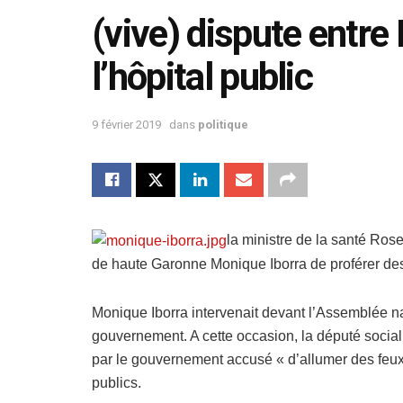
(vive) dispute entre 
l’hôpital public
9 février 2019
dans
politique
la ministre de la santé Ros
de haute Garonne Monique Iborra de proférer des «
Monique Iborra intervenait devant l’Assemblée 
gouvernement. A cette occasion, la député social
par le gouvernement accusé « d’allumer des feu
publics.