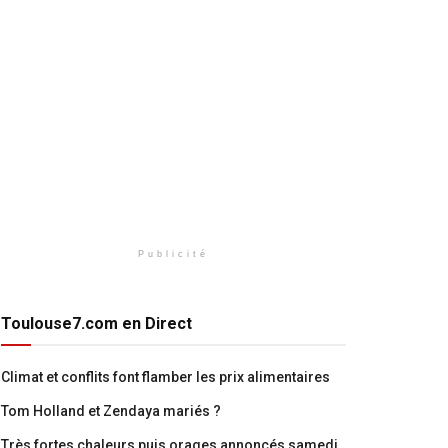
Publicité
Toulouse7.com en Direct
Climat et conflits font flamber les prix alimentaires
Tom Holland et Zendaya mariés ?
Très fortes chaleurs puis orages annoncés samedi