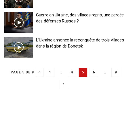
Guerre en Ukraine, des villages repris, une percée
des défenses Russes ?
L’Ukraine annonce la reconquête de trois villages
dans la région de Donetsk
1
…
4
5
6
…
9
PAGE 5 DE 9