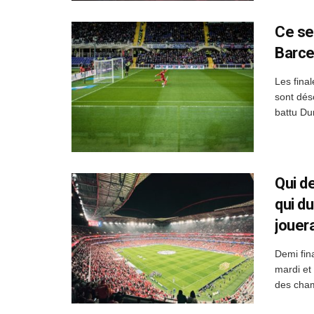
Ce se
Barce
Les fina
sont dés
battu Du
Qui d
qui d
jouera
Demi fin
mardi et
des champ