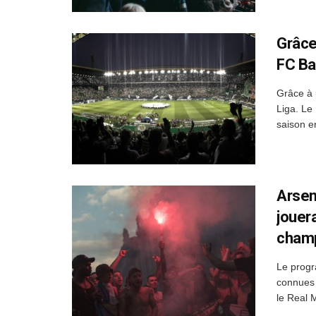
Grâce
FC Ba
Grâce à 
Liga. Le
saison e
Arsen
jouer
cham
Le progr
connues 
le Real M