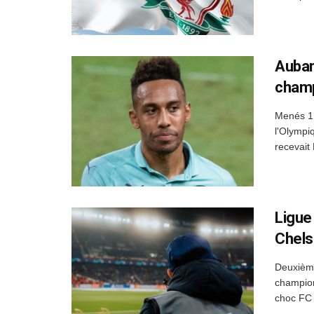
Aubam
cham
Menés 1 
l'Olympi
recevait
Ligue
Chels
Deuxième
champion
choc FC 