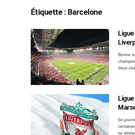
Étiquette :
Barcelone
Ligue
Liver
Bonne so
champion
deux club
Ligue
Marsei
6e journ
certaine
se dépla