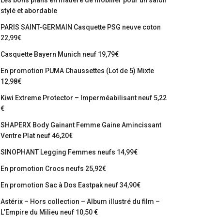
Les bons plans en matière de mobilier pour un salon
stylé et abordable
PARIS SAINT-GERMAIN Casquette PSG neuve coton
22,99€
Casquette Bayern Munich neuf 19,79€
En promotion PUMA Chaussettes (Lot de 5) Mixte
12,98€
Kiwi Extreme Protector – Imperméabilisant neuf 5,22
€
SHAPERX Body Gainant Femme Gaine Amincissant
Ventre Plat neuf 46,20€
SINOPHANT Legging Femmes neufs 14,99€
En promotion Crocs neufs 25,92€
En promotion Sac à Dos Eastpak neuf 34,90€
Astérix – Hors collection – Album illustré du film –
L’Empire du Milieu neuf 10,50 €