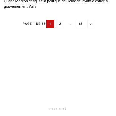
Quand Macron critiquait la politique de Hollande, avant d’entrer au
gouvernement Valls
1
2
…
65
PAGE 1 DE 65
Publicité