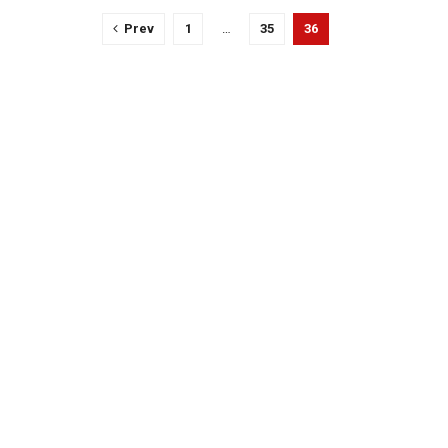
Prev
1
…
35
36