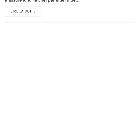
a assuré lundi le chef par intérim de...
DETAILS
LIRE LA SUITE