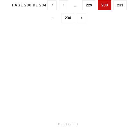
1
…
229
230
231
PAGE 230 DE 234
…
234
Publicité