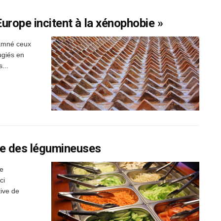
Europe incitent à la xénophobie »
damné ceux
fugiés en
...
le des légumineuses
ée
ci
tive de