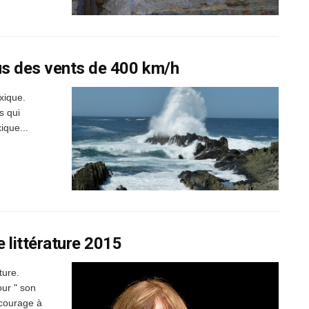
us des vents de 400 km/h
xique.
s qui
ique...
e littérature 2015
ture.
our " son
 courage à