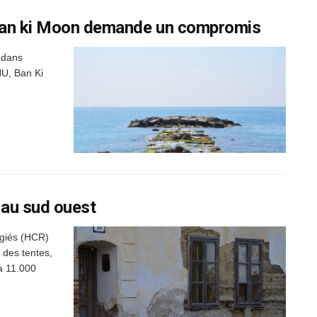
 Ban ki Moon demande un compromis
 dans
NU, Ban Ki
 au sud ouest
ugiés (HCR)
 des tentes,
à 11.000