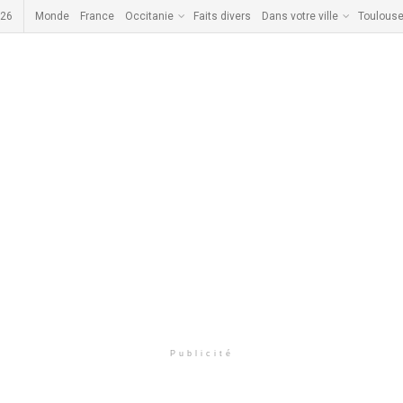
026
Monde
France
Occitanie
Faits divers
Dans votre ville
Toulous
Publicité