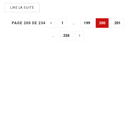
DETAILS
LIRE LA SUITE
1
…
199
200
201
PAGE 200 DE 234
…
234