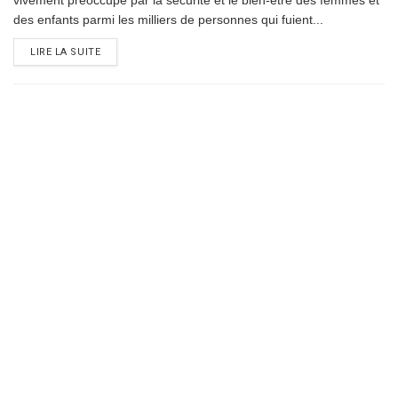
vivement préoccupé par la sécurité et le bien-être des femmes et
des enfants parmi les milliers de personnes qui fuient...
DETAILS
LIRE LA SUITE