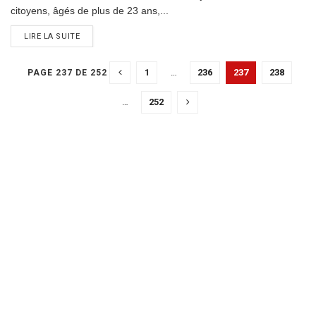
citoyens, âgés de plus de 23 ans,...
DETAILS
LIRE LA SUITE
1
…
236
237
238
PAGE 237 DE 252
…
252