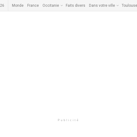
026
Monde
France
Occitanie
Faits divers
Dans votre ville
Toulous
Publicité