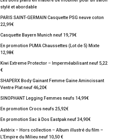
Les bons plans en matière de mobilier pour un salon
stylé et abordable
PARIS SAINT-GERMAIN Casquette PSG neuve coton
22,99€
Casquette Bayern Munich neuf 19,79€
En promotion PUMA Chaussettes (Lot de 5) Mixte
12,98€
Kiwi Extreme Protector – Imperméabilisant neuf 5,22
€
SHAPERX Body Gainant Femme Gaine Amincissant
Ventre Plat neuf 46,20€
SINOPHANT Legging Femmes neufs 14,99€
En promotion Crocs neufs 25,92€
En promotion Sac à Dos Eastpak neuf 34,90€
Astérix – Hors collection – Album illustré du film –
L’Empire du Milieu neuf 10,50 €