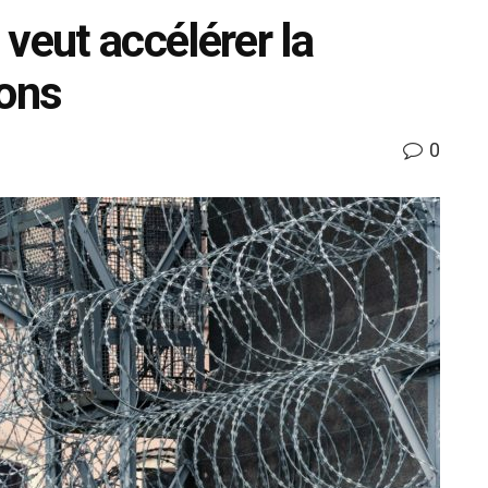
eut accélérer la
sons
0