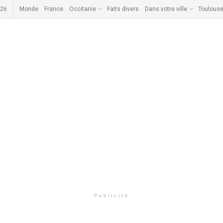
026
Monde
France
Occitanie
Faits divers
Dans votre ville
Toulous
Publicité