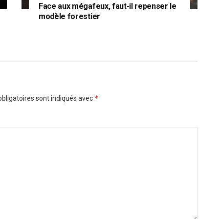
Face aux mégafeux, faut-il repenser le
modèle forestier
*
bligatoires sont indiqués avec