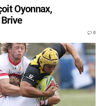
çoit Oyonnax,
 Brive
0