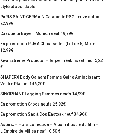
Les bons plans en matière de mobilier pour un salon
stylé et abordable
PARIS SAINT-GERMAIN Casquette PSG neuve coton
22,99€
Casquette Bayern Munich neuf 19,79€
En promotion PUMA Chaussettes (Lot de 5) Mixte
12,98€
Kiwi Extreme Protector – Imperméabilisant neuf 5,22
€
SHAPERX Body Gainant Femme Gaine Amincissant
Ventre Plat neuf 46,20€
SINOPHANT Legging Femmes neufs 14,99€
En promotion Crocs neufs 25,92€
En promotion Sac à Dos Eastpak neuf 34,90€
Astérix – Hors collection – Album illustré du film –
L’Empire du Milieu neuf 10,50 €