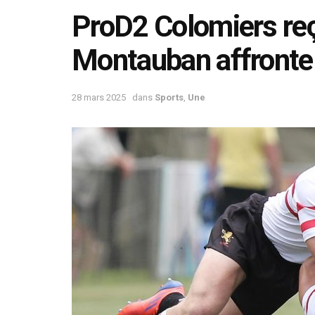
ProD2 Colomiers re
Montauban affronte
28 mars 2025
dans
Sports
,
Une