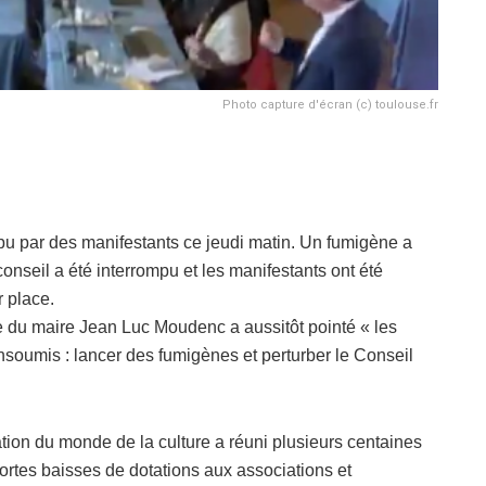
Photo capture d'écran (c) toulouse.fr
pu par des manifestants ce jeudi matin. Un fumigène a
nseil a été interrompu et les manifestants ont été
r place.
e du maire Jean Luc Moudenc a aussitôt pointé « les
soumis : lancer des fumigènes et perturber le Conseil
ion du monde de la culture a réuni plusieurs centaines
rtes baisses de dotations aux associations et