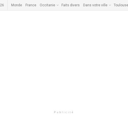
026
Monde
France
Occitanie
Faits divers
Dans votre ville
Toulous
Publicité