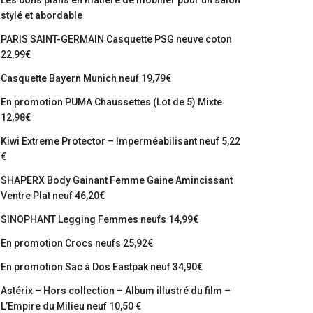
Les bons plans en matière de mobilier pour un salon
stylé et abordable
PARIS SAINT-GERMAIN Casquette PSG neuve coton
22,99€
Casquette Bayern Munich neuf 19,79€
En promotion PUMA Chaussettes (Lot de 5) Mixte
12,98€
Kiwi Extreme Protector – Imperméabilisant neuf 5,22
€
SHAPERX Body Gainant Femme Gaine Amincissant
Ventre Plat neuf 46,20€
SINOPHANT Legging Femmes neufs 14,99€
En promotion Crocs neufs 25,92€
En promotion Sac à Dos Eastpak neuf 34,90€
Astérix – Hors collection – Album illustré du film –
L’Empire du Milieu neuf 10,50 €