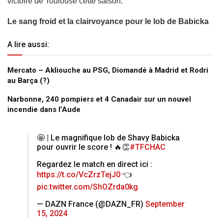
victoire de Toulouse cette saison.
Le sang froid et la clairvoyance pour le lob de Babicka
A lire aussi:
Mercato – Akliouche au PSG, Diomandé à Madrid et Rodri
au Barça (?)
Narbonne, 240 pompiers et 4 Canadair sur un nouvel
incendie dans l’Aude
🤩 | Le magnifique lob de Shavy Babicka
pour ouvrir le score ! 🔥👏
#TFCHAC
Regardez le match en direct ici :
https://t.co/VcZrzTejJ0
👈
pic.twitter.com/ShOZrda0kg
— DAZN France (@DAZN_FR)
September
15, 2024