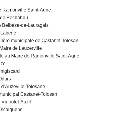
de Ramonville Saint-Agne
e de Pechabou
de Belbèze-de-Lauragais
e Labège
illère municipale de Castanet-Tolosan
 Maire de Lauzerville
inte au Maire de Ramonville Saint-Agne
uze
ontgiscard
’Odars
 d’Auzeville-Tolosane
 municipal Castanet-Tolosan
 Vigoulet-Auzil
’Escalquens