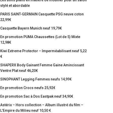
Les bons plans en matière de mobilier pour un salon
stylé et abordable
PARIS SAINT-GERMAIN Casquette PSG neuve coton
22,99€
Casquette Bayern Munich neuf 19,79€
En promotion PUMA Chaussettes (Lot de 5) Mixte
12,98€
Kiwi Extreme Protector – Imperméabilisant neuf 5,22
€
SHAPERX Body Gainant Femme Gaine Amincissant
Ventre Plat neuf 46,20€
SINOPHANT Legging Femmes neufs 14,99€
En promotion Crocs neufs 25,92€
En promotion Sac à Dos Eastpak neuf 34,90€
Astérix – Hors collection – Album illustré du film –
L’Empire du Milieu neuf 10,50 €