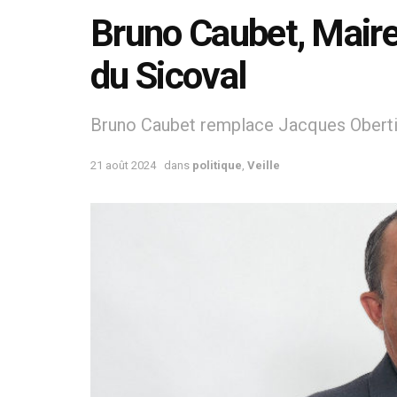
Bruno Caubet, Maire 
du Sicoval
Bruno Caubet remplace Jacques Oberti
21 août 2024
dans
politique
,
Veille