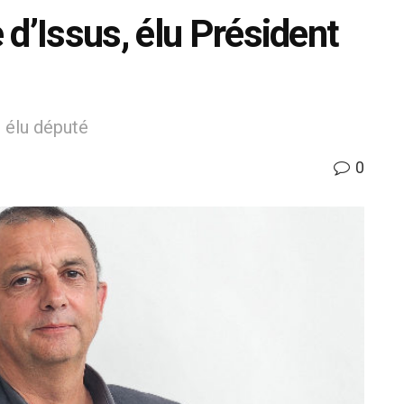
d’Issus, élu Président
 élu député
0