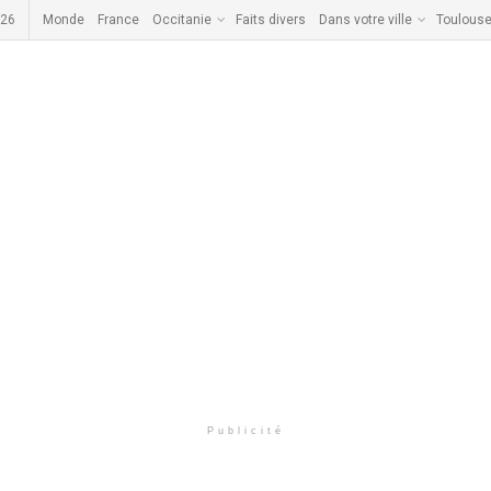
026
Monde
France
Occitanie
Faits divers
Dans votre ville
Toulous
Publicité