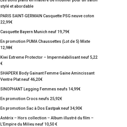
Les bons plans en matière de mobilier pour un salon
stylé et abordable
PARIS SAINT-GERMAIN Casquette PSG neuve coton
22,99€
Casquette Bayern Munich neuf 19,79€
En promotion PUMA Chaussettes (Lot de 5) Mixte
12,98€
Kiwi Extreme Protector – Imperméabilisant neuf 5,22
€
SHAPERX Body Gainant Femme Gaine Amincissant
Ventre Plat neuf 46,20€
SINOPHANT Legging Femmes neufs 14,99€
En promotion Crocs neufs 25,92€
En promotion Sac à Dos Eastpak neuf 34,90€
Astérix – Hors collection – Album illustré du film –
L’Empire du Milieu neuf 10,50 €