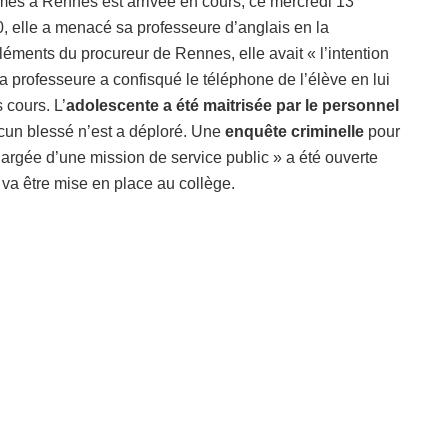
es à Rennes est arrivée en cours, ce mercredi 13
0, elle a menacé sa professeure d’anglais en la
éments du procureur de Rennes, elle avait « l’intention
 la professeure a confisqué le téléphone de l’élève en lui
 cours. L’
adolescente a été maitrisée par le personnel
ucun blessé n’est a déploré. Une
enquête criminelle
pour
hargée d’une mission de service public » a été ouverte
 va être mise en place au collège.