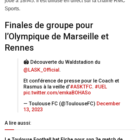
joue à 18h45. Il est diffusé en direct sur la chaîne RMC
Sports.
Finales de groupe pour
l’Olympique de Marseille et
Rennes
🏟️ Découverte du Waldstadion du
@LASK_Official
.
Et conférence de presse pour le Coach et
Rasmus à la veille d’
#ASKTFC
.
#UEL
pic.twitter.com/emkaBOHASo
— Toulouse FC (@ToulouseFC)
December
13, 2023
A lire aussi:
Le Toulouse Football bat Elche pour son 3e match de