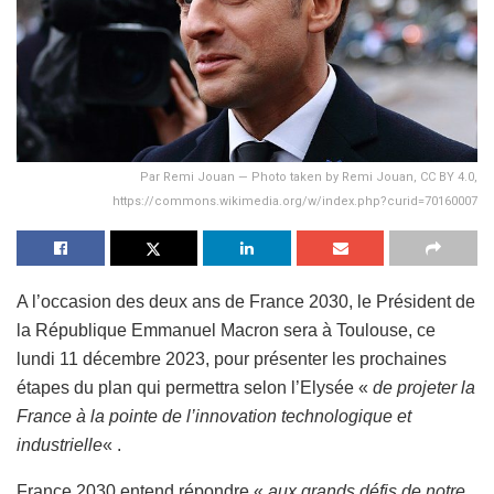
Par Remi Jouan — Photo taken by Remi Jouan, CC BY 4.0,
https://commons.wikimedia.org/w/index.php?curid=70160007
A l’occasion des deux ans de France 2030, le Président de
la République Emmanuel Macron sera à Toulouse, ce
lundi 11 décembre 2023, pour présenter les prochaines
étapes du plan qui permettra selon l’Elysée «
de projeter la
France à la pointe de l’innovation technologique et
industrielle
« .
France 2030 entend répondre «
aux grands défis de notre