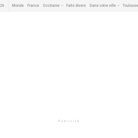
026
Monde
France
Occitanie
Faits divers
Dans votre ville
Toulous
Publicité