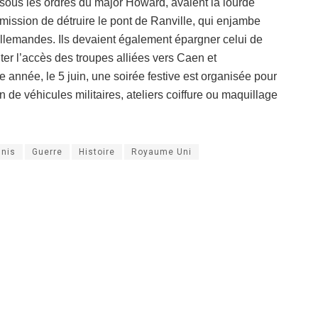
sous les ordres du major Howard, avaient la lourde
mission de détruire le pont de Ranville, qui enjambe
llemandes. Ils devaient également épargner celui de
iter l’accès des troupes alliées vers Caen et
nnée, le 5 juin, une soirée festive est organisée pour
 de véhicules militaires, ateliers coiffure ou maquillage
Unis
Guerre
Histoire
Royaume Uni