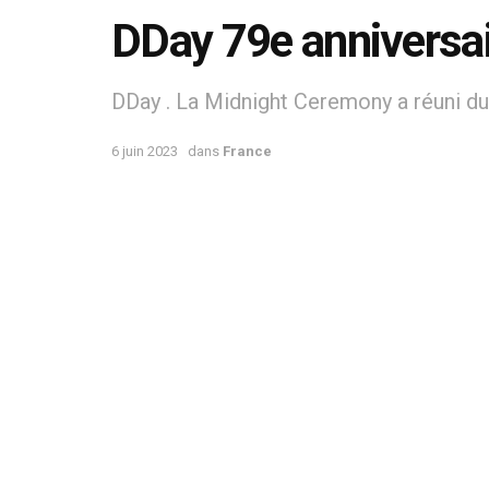
DDay 79e anniversa
DDay . La Midnight Ceremony a réuni d
6 juin 2023
dans
France