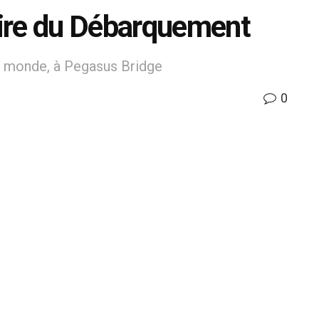
ire du Débarquement
u monde, à Pegasus Bridge
0