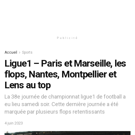
Publicité
Accueil
Sports
Ligue1 – Paris et Marseille, les
flops, Nantes, Montpellier et
Lens au top
La 38e journée de championnat ligue1 de football a
eu lieu samedi soir. Cette dernière journée a été
marquée par plusieurs flops retentissants
4 juin 2023