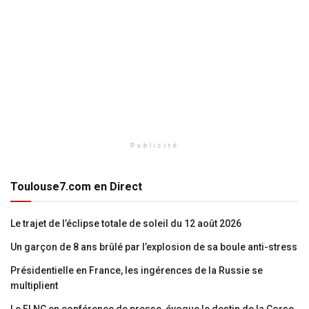
Publicité
Toulouse7.com en Direct
Le trajet de l’éclipse totale de soleil du 12 août 2026
Un garçon de 8 ans brûlé par l’explosion de sa boule anti-stress
Présidentielle en France, les ingérences de la Russie se
multiplient
Le FLNC en conférence de presse, évoque le destin de la Corse