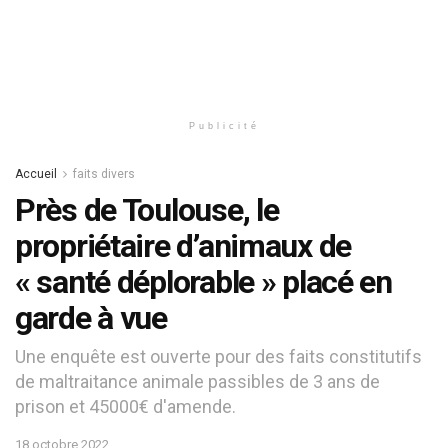
Publicité
Accueil
faits divers
Près de Toulouse, le
propriétaire d’animaux de
« santé déplorable » placé en
garde à vue
Une enquête est ouverte pour des faits constitutifs
de maltraitance animale passibles de 3 ans de
prison et 45000€ d'amende.
18 octobre 2022