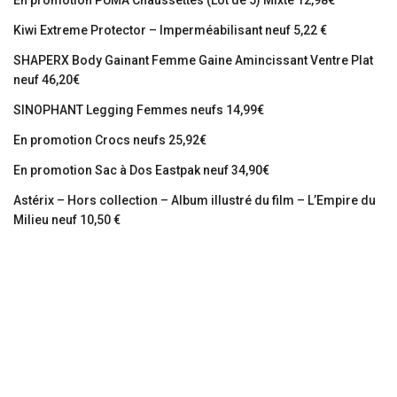
En promotion PUMA Chaussettes (Lot de 5) Mixte 12,98€
Kiwi Extreme Protector – Imperméabilisant neuf 5,22 €
SHAPERX Body Gainant Femme Gaine Amincissant Ventre Plat
neuf 46,20€
SINOPHANT Legging Femmes neufs 14,99€
En promotion Crocs neufs 25,92€
En promotion Sac à Dos Eastpak neuf 34,90€
Astérix – Hors collection – Album illustré du film – L’Empire du
Milieu neuf 10,50 €