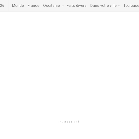
026
Monde
France
Occitanie
Faits divers
Dans votre ville
Toulous
Publicité