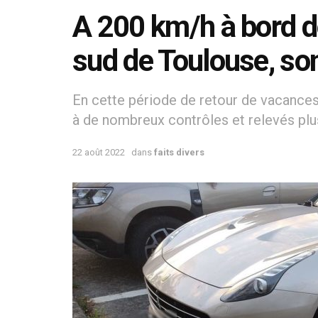
A 200 km/h à bord de
sud de Toulouse, son
En cette période de retour de vacance
à de nombreux contrôles et relevés plu
22 août 2022
dans
faits divers