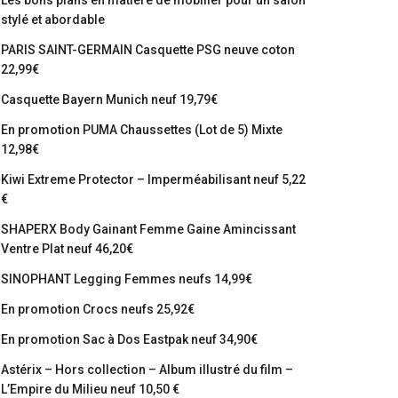
Les bons plans en matière de mobilier pour un salon
stylé et abordable
PARIS SAINT-GERMAIN Casquette PSG neuve coton
22,99€
Casquette Bayern Munich neuf 19,79€
En promotion PUMA Chaussettes (Lot de 5) Mixte
12,98€
Kiwi Extreme Protector – Imperméabilisant neuf 5,22
€
SHAPERX Body Gainant Femme Gaine Amincissant
Ventre Plat neuf 46,20€
SINOPHANT Legging Femmes neufs 14,99€
En promotion Crocs neufs 25,92€
En promotion Sac à Dos Eastpak neuf 34,90€
Astérix – Hors collection – Album illustré du film –
L’Empire du Milieu neuf 10,50 €