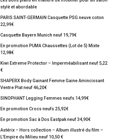
Les bons plans en matière de mobilier pour un salon
stylé et abordable
PARIS SAINT-GERMAIN Casquette PSG neuve coton
22,99€
Casquette Bayern Munich neuf 19,79€
En promotion PUMA Chaussettes (Lot de 5) Mixte
12,98€
Kiwi Extreme Protector – Imperméabilisant neuf 5,22
€
SHAPERX Body Gainant Femme Gaine Amincissant
Ventre Plat neuf 46,20€
SINOPHANT Legging Femmes neufs 14,99€
En promotion Crocs neufs 25,92€
En promotion Sac à Dos Eastpak neuf 34,90€
Astérix – Hors collection – Album illustré du film –
L’Empire du Milieu neuf 10,50 €