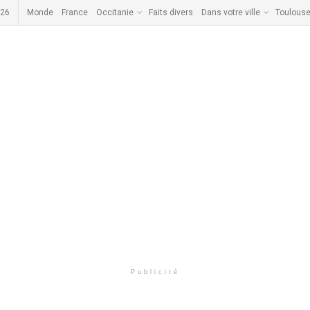
026
Monde
France
Occitanie
Faits divers
Dans votre ville
Toulous
Publicité