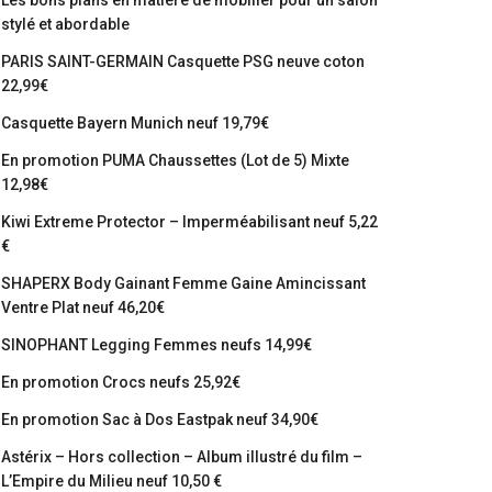
Les bons plans en matière de mobilier pour un salon
stylé et abordable
PARIS SAINT-GERMAIN Casquette PSG neuve coton
22,99€
Casquette Bayern Munich neuf 19,79€
En promotion PUMA Chaussettes (Lot de 5) Mixte
12,98€
Kiwi Extreme Protector – Imperméabilisant neuf 5,22
€
SHAPERX Body Gainant Femme Gaine Amincissant
Ventre Plat neuf 46,20€
SINOPHANT Legging Femmes neufs 14,99€
En promotion Crocs neufs 25,92€
En promotion Sac à Dos Eastpak neuf 34,90€
Astérix – Hors collection – Album illustré du film –
L’Empire du Milieu neuf 10,50 €