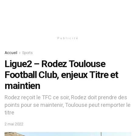
Publicité
Accueil
Sports
Ligue2 – Rodez Toulouse
Football Club, enjeux Titre et
maintien
Rodez reçoit le TFC ce soir, Rodez doit prendre des
points pour se maintenir, Toulouse peut remporter le
titre
2 mai 2022