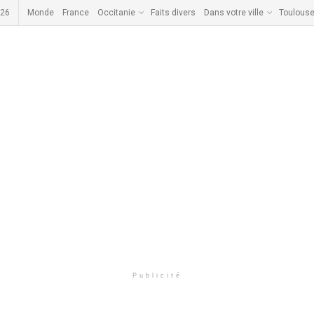
026
Monde
France
Occitanie
Faits divers
Dans votre ville
Toulous
Publicité