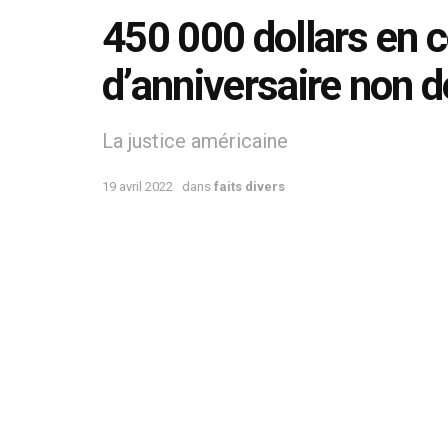
450 000 dollars en 
d’anniversaire non d
La justice américaine
19 avril 2022
dans
faits divers