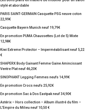
Les bons plans en matière de mobilier pour un salon
stylé et abordable
PARIS SAINT-GERMAIN Casquette PSG neuve coton
22,99€
Casquette Bayern Munich neuf 19,79€
En promotion PUMA Chaussettes (Lot de 5) Mixte
12,98€
Kiwi Extreme Protector – Imperméabilisant neuf 5,22
€
SHAPERX Body Gainant Femme Gaine Amincissant
Ventre Plat neuf 46,20€
SINOPHANT Legging Femmes neufs 14,99€
En promotion Crocs neufs 25,92€
En promotion Sac à Dos Eastpak neuf 34,90€
Astérix – Hors collection – Album illustré du film –
L’Empire du Milieu neuf 10,50 €