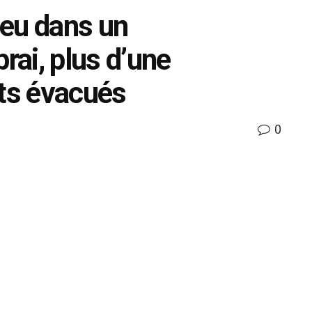
feu dans un
ai, plus d’une
nts évacués
0