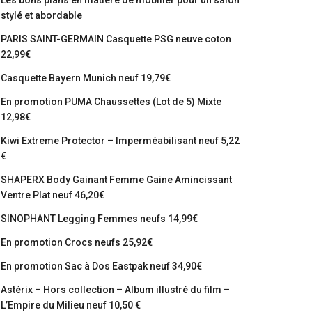
Les bons plans en matière de mobilier pour un salon
stylé et abordable
PARIS SAINT-GERMAIN Casquette PSG neuve coton
22,99€
Casquette Bayern Munich neuf 19,79€
En promotion PUMA Chaussettes (Lot de 5) Mixte
12,98€
Kiwi Extreme Protector – Imperméabilisant neuf 5,22
€
SHAPERX Body Gainant Femme Gaine Amincissant
Ventre Plat neuf 46,20€
SINOPHANT Legging Femmes neufs 14,99€
En promotion Crocs neufs 25,92€
En promotion Sac à Dos Eastpak neuf 34,90€
Astérix – Hors collection – Album illustré du film –
L’Empire du Milieu neuf 10,50 €