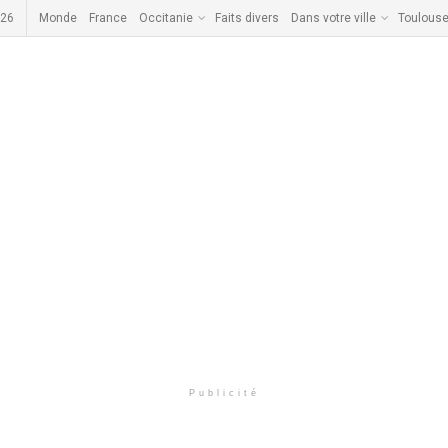
026
Monde
France
Occitanie
Faits divers
Dans votre ville
Toulous
Publicité