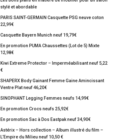
Les bons plans en matière de mobilier pour un salon
stylé et abordable
PARIS SAINT-GERMAIN Casquette PSG neuve coton
22,99€
Casquette Bayern Munich neuf 19,79€
En promotion PUMA Chaussettes (Lot de 5) Mixte
12,98€
Kiwi Extreme Protector – Imperméabilisant neuf 5,22
€
SHAPERX Body Gainant Femme Gaine Amincissant
Ventre Plat neuf 46,20€
SINOPHANT Legging Femmes neufs 14,99€
En promotion Crocs neufs 25,92€
En promotion Sac à Dos Eastpak neuf 34,90€
Astérix – Hors collection – Album illustré du film –
L’Empire du Milieu neuf 10,50 €