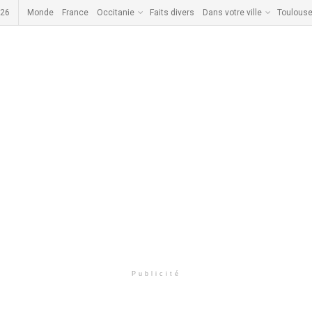
026
Monde
France
Occitanie
Faits divers
Dans votre ville
Toulous
Publicité