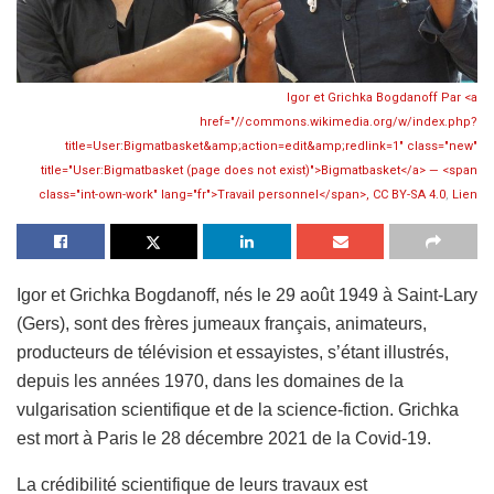
Igor et Grichka Bogdanoff Par <a
href="//commons.wikimedia.org/w/index.php?
title=User:Bigmatbasket&amp;action=edit&amp;redlink=1" class="new"
title="User:Bigmatbasket (page does not exist)">Bigmatbasket</a> — <span
class="int-own-work" lang="fr">Travail personnel</span>,
CC BY-SA 4.0
,
Lien
Igor et Grichka Bogdanoff, nés le 29 août 1949 à Saint-Lary
(Gers), sont des frères jumeaux français, animateurs,
producteurs de télévision et essayistes, s’étant illustrés,
depuis les années 1970, dans les domaines de la
vulgarisation scientifique et de la science-fiction. Grichka
est mort à Paris le 28 décembre 2021 de la Covid-19.
La crédibilité scientifique de leurs travaux est