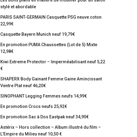
Les bons plans en matière de mobilier pour un salon
stylé et abordable
PARIS SAINT-GERMAIN Casquette PSG neuve coton
22,99€
Casquette Bayern Munich neuf 19,79€
En promotion PUMA Chaussettes (Lot de 5) Mixte
12,98€
Kiwi Extreme Protector – Imperméabilisant neuf 5,22
€
SHAPERX Body Gainant Femme Gaine Amincissant
Ventre Plat neuf 46,20€
SINOPHANT Legging Femmes neufs 14,99€
En promotion Crocs neufs 25,92€
En promotion Sac à Dos Eastpak neuf 34,90€
Astérix – Hors collection – Album illustré du film –
L’Empire du Milieu neuf 10,50 €