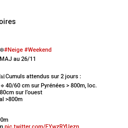
oires
❄️
#Neige
#Weekend
MAJ au 26/11
📊Cumuls attendus sur 2 jours :
🔹40/60 cm sur Pyrénées > 800m, loc.
80cm sur l’ouest
ral >800m
00m
0m
pic.twitter.com/FYwzRYUezn