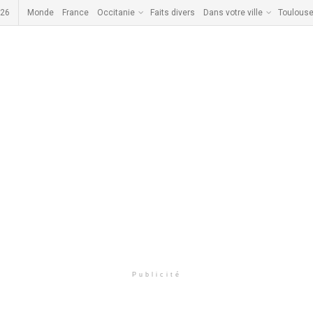
026
Monde
France
Occitanie
Faits divers
Dans votre ville
Toulous
Publicité