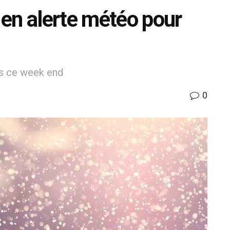
en alerte météo pour
es ce week end
0